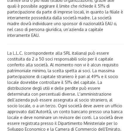
tramite una o più filiali (stabili organizzazioni), grazie alle
quali è possibile aggirare il limite che richiede il 51% di
partecipazione da parte di imprese locali, in quanto la filiale è
interamente posseduta dalla società madre. La società
madre dovrà individuare uno sponsor di nazionalità EAU o,
nel caso di persona giuridica, un’azienda a capitale
interamente EAU.
La L.L.C. (corrispondente alla SRL italiana) può essere
costituita da 2 a 50 soci responsabili solo per il capitale
conferito alla società. Al momento non vi è alcun requisito
patrimoniale minimo, la scelta spetta ai soci. La massima
partecipazione di capitale straniero è pari al 49% e il socio
locale dovrebbe controllare il 51% del capitale. La
distribuzione degli utili e delle perdite può essere
determinata con percentuali diverse. L'amministrazione
dell’azienda può essere assegnata al socio straniero, al
socio locale, o a un terzo. Ogni società deve avere un ufficio
approvato dall‘Autorità, un conto bancario presso una banca
locale e deve nominare un revisore dei conti. La società deve
essere registrata presso il Dipartimento Ministeriale per lo
Sviluppo Economico e la Camera di Commercio dell’Emirato.